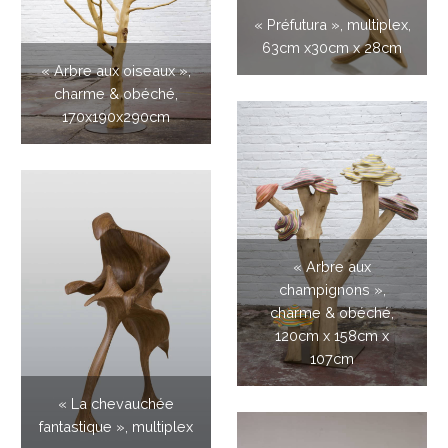
« Préfutura », multiplex,
63cm x30cm x 28cm
« Arbre aux oiseaux »,
charme & obéché,
170x190x290cm
« Arbre aux
champignons »,
charme & obéché,
120cm x 158cm x
107cm
« La chevauchée
fantastique », multiplex