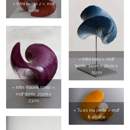
« Infini rouge 2 », mdf
teinté
« Infini bleu », mdf
teinté, 34cm x 36cm x
25cm
« Infini mauve small »,
mdf teinté, 23cm x
23cm
« Tu es ma perle » mdf
& albâtre