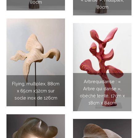
80cm
80cm
Arbrequidanse : «
Flying, multiplex, 88cm
Arbre qui danse »,
x 65cm x32cm sur
obéché teinté, 17cm x
socle inox de 126cm
18cm x 84cm