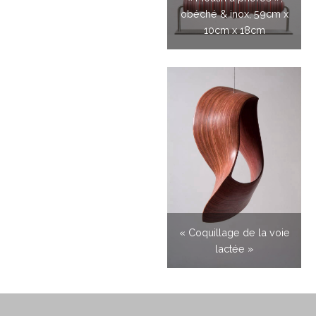
obéché & inox, 59cm x
10cm x 18cm
« Coquillage de la voie
lactée »