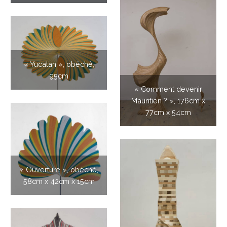
« Yucatan », obéché,
95cm
« Comment devenir
Mauritien ? », 176cm x
77cm x 54cm
« Ouverture », obéché,
58cm x 42cm x 15cm