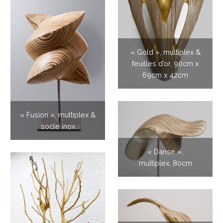
« Gold », multiplex &
feuilles d’or, 90cm x
69cm x 42cm
« Fusion », multiplex &
socle inox
« Danse »,
multiplex, 80cm