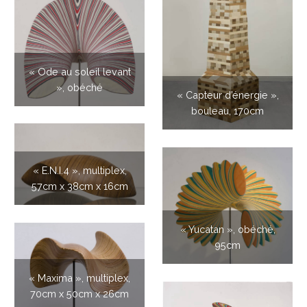
« Ode au soleil levant
», obéché
« Capteur d’énergie »,
bouleau, 170cm
« E.N.I.4 », multiplex,
57cm x 38cm x 16cm
« Yucatan », obéché,
95cm
« Maxima », multiplex,
70cm x 50cm x 26cm