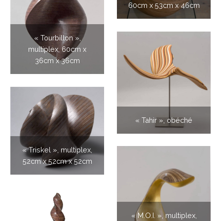
60cm x 53cm x 46cm
« Tourbillon »,
multiplex, 60cm x
36cm x 36cm
« Tahir », obéché
« Triskel », multiplex,
52cm x 52cm x 52cm
« M.O.I. », multiplex,