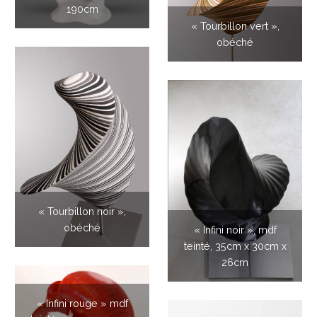
190cm
« Tourbillon vert »,
obéché
« Tourbillon noir »,
obéché
« Infini noir », mdf
teinté, 35cm x 30cm x
26cm
« Infini rouge » mdf