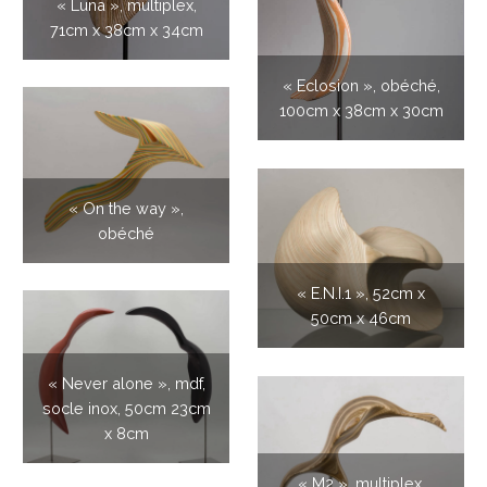
« Luna », multiplex,
71cm x 38cm x 34cm
« Eclosion », obéché,
100cm x 38cm x 30cm
« On the way »,
obéché
« E.N.I.1 », 52cm x
50cm x 46cm
« Never alone », mdf,
socle inox, 50cm 23cm
x 8cm
« M2 », multiplex,