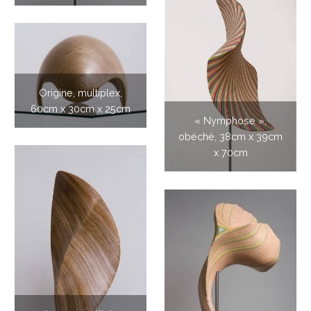
Origine, multiplex,
60cm x 30cm x 25cm
« Nymphose »,
obéché, 38cm x 39cm
x 70cm