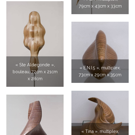
79cm x 43cm x 33cm
« Ste Aldegonde »,
« E.N.I.5 », multiplex,
bouleau, 72cm x 21cm
73cm x 29cm x 35cm
x 28cm
« Tina », multiplex,