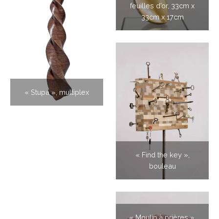
feuilles d’or, 33cm x
33cm x 17cm
« Stupa », multiplex
« Find the key »,
bouleau
« Moulin à prières »,