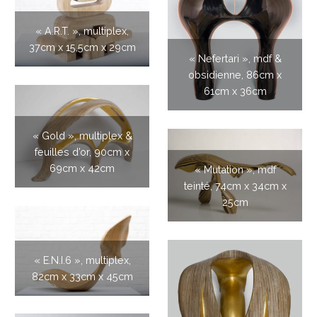
« A.R.T. », multiplex,
37cm x 15,5cm x 29cm
« Nefertari », mdf &
obsidienne, 86cm x
61cm x 36cm
« Gold », multiplex &
feuilles d’or, 90cm x
69cm x 42cm
« Mutation », mdf
teinté, 74cm x 34cm x
25cm
« E.N.I.6 », multiplex,
82cm x 33cm x 45cm