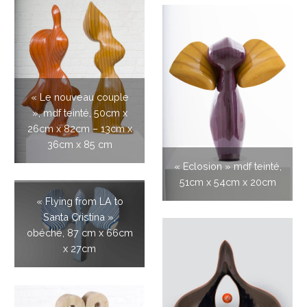
« Le nouveau couple
», mdf teinté, 50cm x
26cm x 82cm – 13cm x
36cm x 85 cm
« Eclosion » mdf teinté,
51cm x 54cm x 20cm
« Flying from LA to
Santa Cristina »,
obéché, 87 cm x 66cm
x 27cm