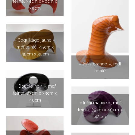
teinté, 34cm x 50cm x
39cm
« Coquillage jaune »,
mdf teinté, 45cm x
45cm x 30cm
« Infini orange », mdf
teinté
« Double noir », mdf
teinté, 73cm x 33cm x
40cm
« Infini mauve », mdf
teinté, 39cm x 40cm x
42cm