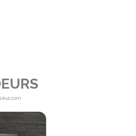
DEURS
okui.com