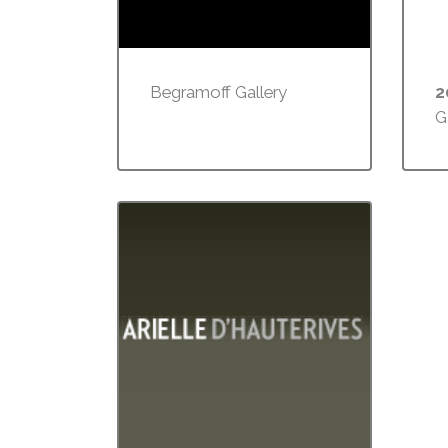
Begramoff Gallery
2
G