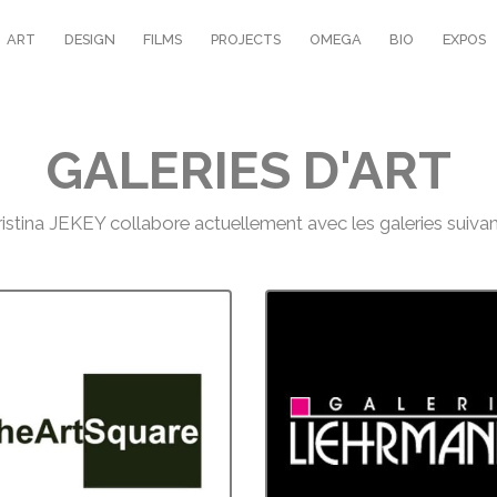
ART
DESIGN
FILMS
PROJECTS
OMEGA
BIO
EXPOS
GALERIES D'ART
istina JEKEY collabore actuellement avec les galeries suiva